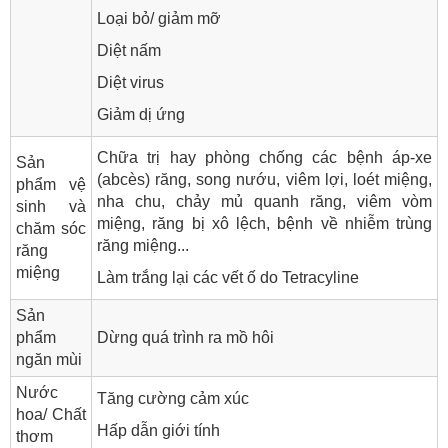
Loại bỏ/ giảm mỡ
Diệt nấm
Diệt virus
Giảm dị ứng
Chữa trị hay phòng chống các bệnh áp-xe
Sản
(abcès) răng, song nướu, viêm lợi, loét miệng,
phẩm vệ
nha chu, chảy mủ quanh răng, viêm vòm
sinh và
miệng, răng bị xô lệch, bệnh về nhiễm trùng
chăm sóc
răng miệng...
răng
miệng
Làm trắng lại các vết ố do Tetracyline
Sản
phẩm
Dừng quá trình ra mồ hôi
ngăn mùi
Nước
Tăng cường cảm xúc
hoa/ Chất
Hấp dẫn giới tính
thơm