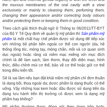
the mucous membranes of the oral cavity with a view
exclusively or mainly to cleaning them, perfuming them,
changing their appearance and/or correcting body odours
and/or protecting them or keeping them in good condition.
Theo cách giải thích thuật ngữ ở Thông tư 06/2011/TT-BYT
của Bộ Y Tế Quy định về quản lý mỹ phẩm thì
Sản phẩm mỹ
phẩm
là một chất hay chế phẩm được sử dụng để tiếp xúc
với những bộ phận bên ngoài cơ thể con người (da, hệ
thống lông tóc, móng tay, móng chân, môi và cơ quan sinh
dục ngoài) hoặc răng và niêm mạc miệng với mục đích
chính là để làm sạch, làm thơm, thay đổi diện mạo, hình
thức, điều chỉnh mùi cơ thể, bảo vệ cơ thể hoặc giữ cơ thể
trong điều kiện tốt.
Sẽ là sai lầm nếu bạn đặt khái niệm mỹ phẩm chỉ đơn thuần
là dạng bôi, thoa ngoài da; dược phẩm là dạng thuốc có thể
uống. Vậy những loại kem hoặc dầu được sử dụng trên da
đang lưu hành trên thị trường có được xem là dạng mỹ
phẩm hay không?
Mỹ phẩm thường được đóng gói theo dạng hộp hoặc