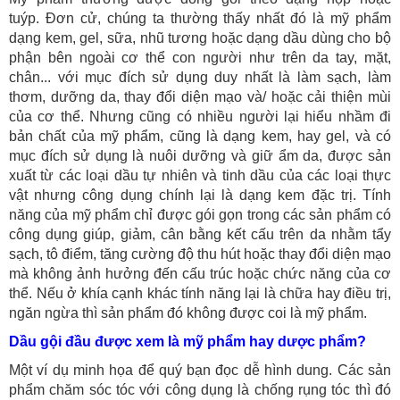
tuýp. Đơn cử, chúng ta thường thấy nhất đó là mỹ phẩm
dạng kem, gel, sữa, nhũ tương hoặc dạng dầu dùng cho bộ
phận bên ngoài cơ thể con người như trên da tay, mặt,
chân... với mục đích sử dụng duy nhất là làm sạch, làm
thơm, dưỡng da, thay đổi diện mạo và/ hoặc cải thiện mùi
của cơ thể. Nhưng cũng có nhiều người lại hiểu nhầm đi
bản chất của mỹ phẩm, cũng là dạng kem, hay gel, và có
mục đích sử dụng là nuôi dưỡng và giữ ẩm da, được sản
xuất từ các loại dầu tự nhiên và tinh dầu của các loại thực
vật nhưng công dụng chính lại là dạng kem đặc trị. Tính
năng của mỹ phẩm chỉ được gói gọn trong các sản phẩm có
công dụng giúp, giảm, cân bằng kết cấu trên da nhằm tẩy
sạch, tô điểm, tăng cường độ thu hút hoặc thay đổi diện mạo
mà không ảnh hưởng đến cấu trúc hoặc chức năng của cơ
thể. Nếu ở khía cạnh khác tính năng lại là chữa hay điều trị,
ngăn ngừa thì sản phẩm đó không được coi là mỹ phẩm.
Dầu gội đầu được xem là mỹ phẩm hay dược phẩm?
Một ví dụ minh họa để quý bạn đọc dễ hình dung. Các sản
phẩm chăm sóc tóc với công dụng là chống rụng tóc thì đó