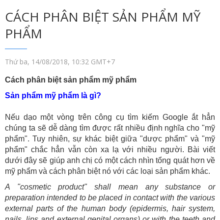
CÁCH PHÂN BIỆT SẢN PHẨM MỸ
PHẨM
Thứ ba, 14/08/2018, 10:32 GMT+7
Cách phân biệt sản phẩm mỹ phẩm
Sản phẩm mỹ phẩm là gì?
Nếu dạo một vòng trên công cụ tìm kiếm Google ắt hẳn
chúng ta sẽ dễ dàng tìm được rất nhiều định nghĩa cho "mỹ
phẩm". Tuy nhiên, sự khác biệt giữa "dược phẩm" và "mỹ
phẩm" chắc hẳn vẫn còn xa lạ với nhiều người. Bài viết
dưới đây sẽ giúp anh chị có một cách nhìn tổng quát hơn về
mỹ phẩm và cách phân biệt nó với các loại sản phẩm khác.
A "cosmetic product" shall mean any substance or
preparation intended to be placed in contact with the various
external parts of the human body (epidermis, hair system,
nails, lips and external genital organs) or with the teeth and