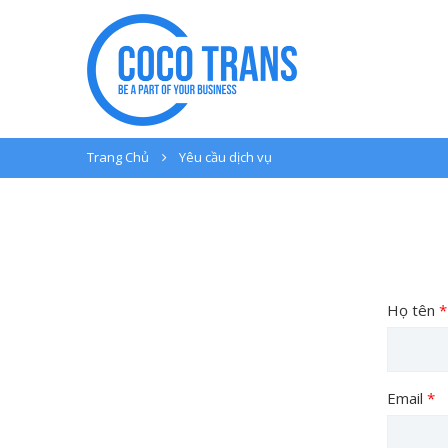
Trang Chủ
Yêu cầu dịch vụ
Họ tên
*
Email
*