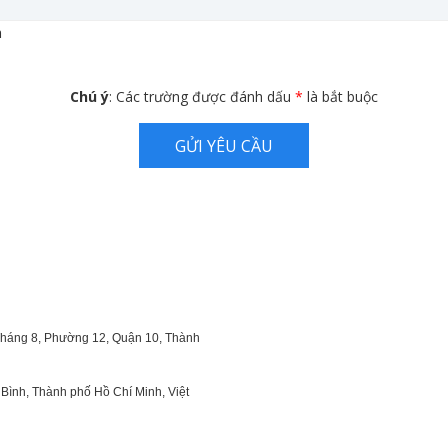
m
Chú ý
: Các trường được đánh dấu
*
là bắt buộc
GỬI YÊU CẦU
 Tháng 8, Phường 12, Quận 10, Thành
Bình, Thành phố Hồ Chí Minh, Việt