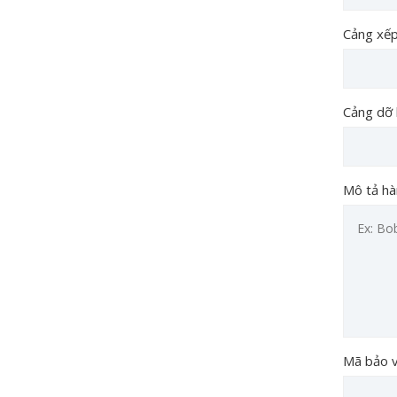
Cảng xếp
Cảng dỡ 
Mô tả h
Mã bảo 